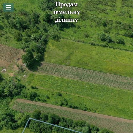
Продам
земельну
ділянку